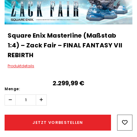
Square Enix Masterline (Maßstab
1:4) – Zack Fair – FINAL FANTASY VII
REBIRTH
Produktdetails
2.299,99‎ ‎€
Menge:
Menge
Menge
erhöhen:
verringern:
Hurry!
Only
JETZT VORBESTELLEN
left