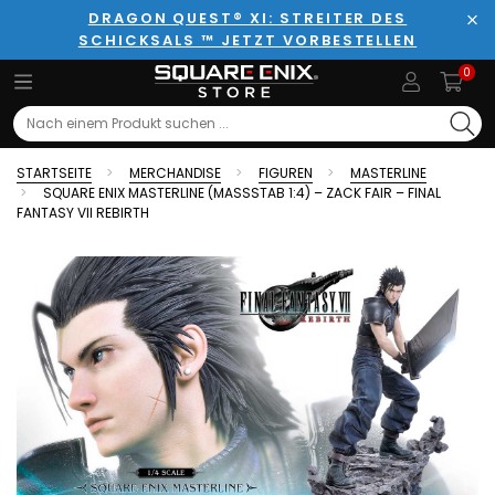
DRAGON QUEST® XI: STREITER DES
SCHICKSALS ™ JETZT VORBESTELLEN
Sch
0
Search
STARTSEITE
MERCHANDISE
FIGUREN
MASTERLINE
SQUARE ENIX MASTERLINE (MASSSTAB 1:4) – ZACK FAIR – FINAL F
ANTASY VII REBIRTH