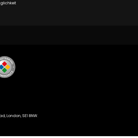
lichkeit
oad, London, SE1 8NW.