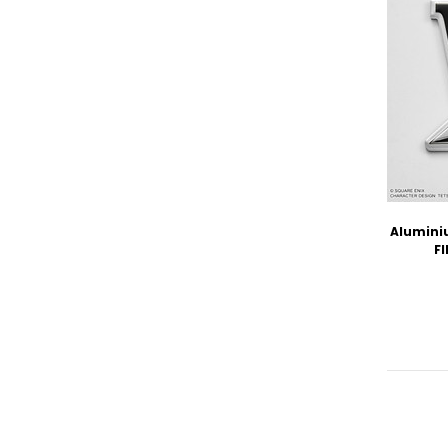
Alumini
F