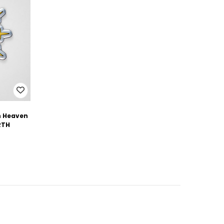
h Heaven
RTH