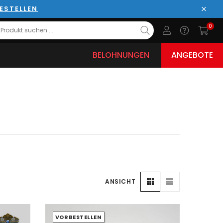
ESTELLEN
Schli
0
BELOHNUNGEN
ANGEBOTE
ANSICHT
VORBESTELLEN