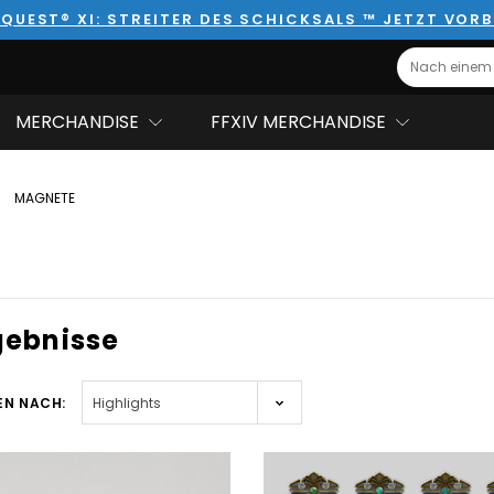
QUEST® XI: STREITER DES SCHICKSALS ™ JETZT VORB
Search
MERCHANDISE
FFXIV MERCHANDISE
MAGNETE
gebnisse
EN NACH: