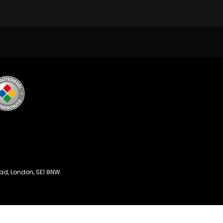
oad, London, SE1 8NW.