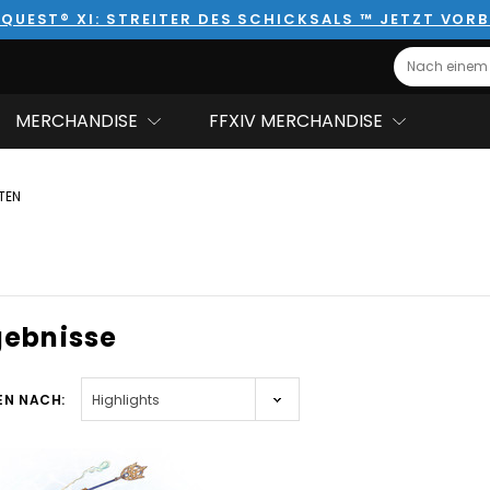
QUEST® XI: STREITER DES SCHICKSALS ™ JETZT VORB
Search
MERCHANDISE
FFXIV MERCHANDISE
TEN
gebnisse
EN NACH: