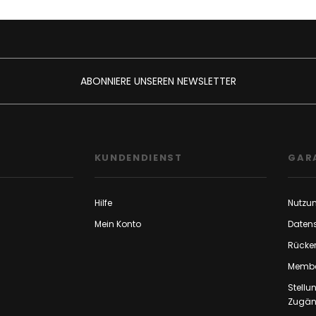
ABONNIERE UNSEREN NEWSLETTER
F
KUNDENDIENST
GAR
Hilfe
Nutzu
Mein Konto
Daten
Rücker
Membe
Stell
Zugäng