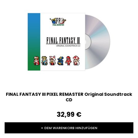
FINAL FANTASY III PIXEL REMASTER Original Soundtrack
CD
32,99‎ ‎€
+ DEM WARENKORB HINZUFÜGEN