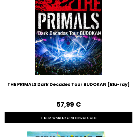
THE PRIMALS Dark Decades Tour BUDOKAN [Blu-ray]
57,99‎ ‎€
+ DEM WARENKORB HINZUFÜGEN