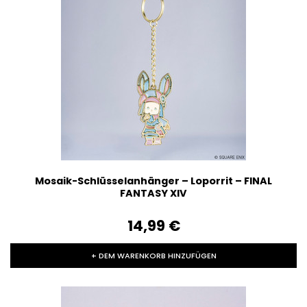
Mosaik-Schlüsselanhänger – Loporrit – FINAL
FANTASY XIV
14,99‎ ‎€
+ DEM WARENKORB HINZUFÜGEN