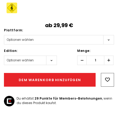
ab
29,99‎ ‎€
Plattform:
Edition:
Menge:
Menge
Men
erhöhen:
verri
Hurry!
Only
DEM WARENKORB HINZUFÜGEN
left
Du erhältst
29
Punkte für Members-Belohnungen
, wenn
du dieses Produkt kaufst.