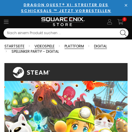
DRAGON QUEST® XI: STREITER DES
SCHICKSALS ™ JETZT VORBESTELLEN
Sch
0
Search
STARTSEITE
VIDEOSPIELE
PLATTFORM
DIGITAL
SPELUNKER PARTY! - DIGITAL