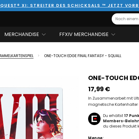
QUEST® XI: STREITER DES SCHICKSALS ™ JETZT VORB
Search
MERCHANDISE
FFXIV MERCHANDISE
AMMELKARTENSPIEL
ONE-TOUCH EDGE FINAL FANTASY - SQUALL
ONE-TOUCH EDG
17,99‎ ‎€
In Zusammenarbeit mit Ult
magnetische Kartenhalter i
Du erhältst
17
Punk
Members-Beloh
du dieses Produkt k
Hurry!
Menge:
Only