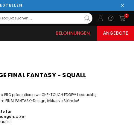
ESTELLEN
Schli
0
BELOHNUNGEN
ANGEBOTE
E FINAL FANTASY - SQUALL
ra PRO präsentieren wir ONE-TOUCH EDGE™, bedruckte,
m FINAL FANTASY-Design, inklusive Ständer!
te für
nungen
, wenn
aufst.