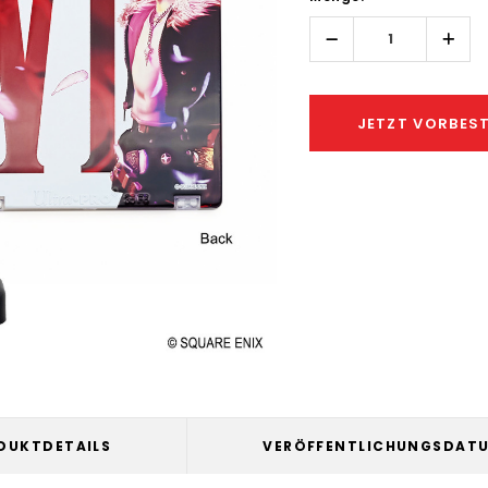
left
Menge
Men
erhöhen:
verri
JETZT VORBEST
DUKTDETAILS
VERÖFFENTLICHUNGSDAT