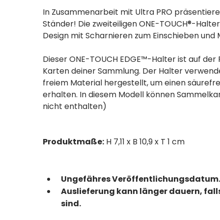
In Zusammenarbeit mit Ultra PRO präsentier
Ständer! Die zweiteiligen ONE-TOUCH®-Halter
Design mit Scharnieren zum Einschieben und 
Dieser ONE-TOUCH EDGE™-Halter ist auf der Rü
Karten deiner Sammlung. Der Halter verwende
freiem Material hergestellt, um einen säurefr
erhalten. In diesem Modell können Sammelkart
nicht enthalten)
Produktmaße:
H 7,11 x B 10,9 x T 1 cm
Ungefähres Veröffentlichungsdatum.
Auslieferung kann länger dauern, fal
sind.