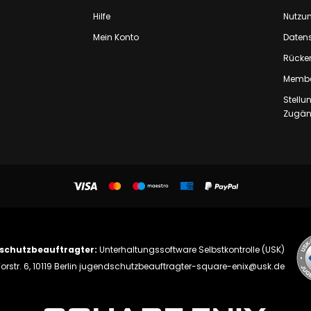
Hilfe
Nutzu
Mein Konto
Daten
Rücker
Membe
Stell
Zugäng
schutzbeauftragter:
Unterhaltungssoftware Selbstkontrolle (USK)
orstr. 6, 10119 Berlin
jugendschutzbeauftragter-square-enix@usk.de