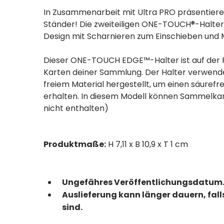
In Zusammenarbeit mit Ultra PRO präsentier
Ständer! Die zweiteiligen ONE-TOUCH®-Halter
Design mit Scharnieren zum Einschieben und 
Dieser ONE-TOUCH EDGE™-Halter ist auf der Rü
Karten deiner Sammlung. Der Halter verwende
freiem Material hergestellt, um einen säurefr
erhalten. In diesem Modell können Sammelkart
nicht enthalten)
Produktmaße:
H 7,11 x B 10,9 x T 1 cm
Ungefähres Veröffentlichungsdatum.
Auslieferung kann länger dauern, fal
sind.