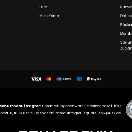
Hilfe
Nutzu
Mein Konto
Daten
Rücker
Membe
Stell
Zugäng
schutzbeauftragter:
Unterhaltungssoftware Selbstkontrolle (USK)
orstr. 6, 10119 Berlin
jugendschutzbeauftragter-square-enix@usk.de