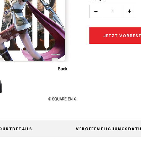
left
Menge
Men
erhöhen:
verri
JETZT VORBEST
DUKTDETAILS
VERÖFFENTLICHUNGSDAT