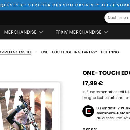
QUEST® XI: STREITER DES SCHICKSALS ™ JETZT VORB
Search
MERCHANDISE
FFXIV MERCHANDISE
AMMELKARTENSPIEL
ONE-TOUCH EDGE FINAL FANTASY - LIGHTNING
ONE-TOUCH EDG
17,99‎ ‎€
In Zusammenarbeit mit Ult
magnetische Kartenhalter 
Du erhältst
17
Punk
Members-Beloh
du dieses Produkt k
Hurry!
Menge:
Only