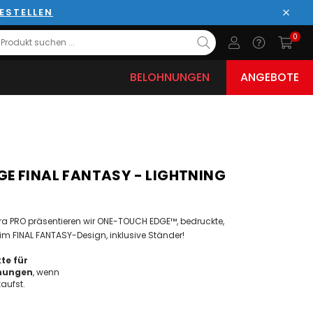
ESTELLEN
Schli
0
BELOHNUNGEN
ANGEBOTE
E FINAL FANTASY - LIGHTNING
ra PRO präsentieren wir ONE-TOUCH EDGE™, bedruckte,
im FINAL FANTASY-Design, inklusive Ständer!
te für
nungen
, wenn
aufst.