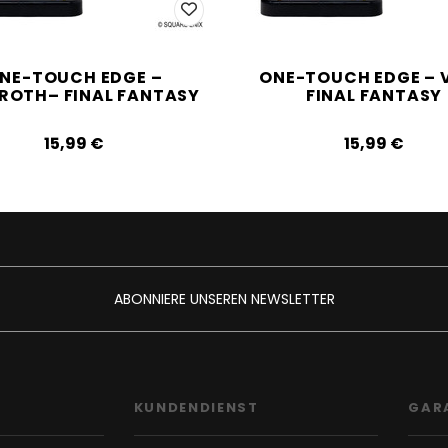
NE-TOUCH EDGE –
ONE-TOUCH EDGE – V
IROTH– FINAL FANTASY
FINAL FANTASY
15,99‎ ‎€
15,99‎ ‎€
ABONNIERE UNSEREN NEWSLETTER
F
KUNDENDIENST
GAR