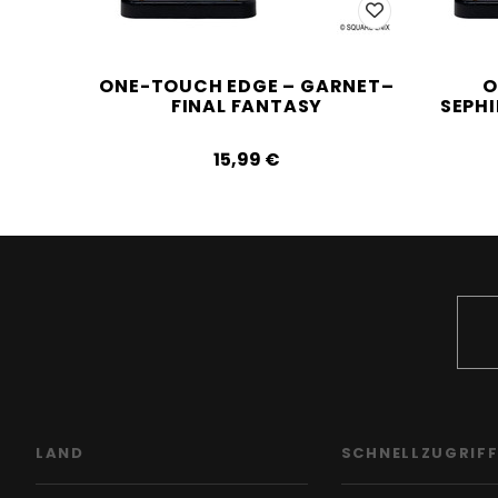
ONE-TOUCH EDGE – GARNET–
O
FINAL FANTASY
SEPH
15,99‎ ‎€
LAND
SCHNELLZUGRIF