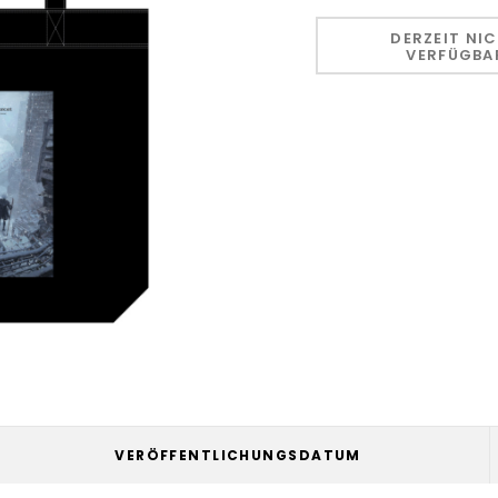
Hurry!
Only
DERZEIT NI
VERFÜGBA
left
VERÖFFENTLICHUNGSDATUM