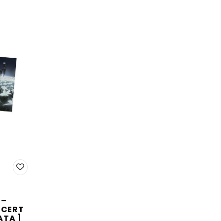
 –
NCERT
ATA ]