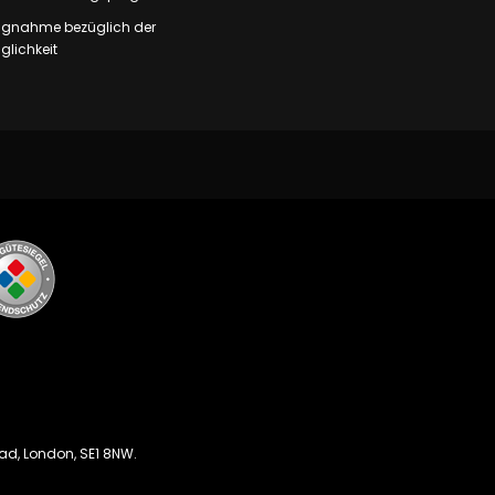
ungnahme bezüglich der
lichkeit
oad, London, SE1 8NW.