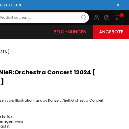
ESTELLEN
Schli
0
BELOHNUNGEN
ANGEBOTE
ATA ]
NieR:Orchestra Concert 12024 [
 ]
mit der Illustration für das Konzert „NieR:Orchestra Concert
te für
nungen
, wenn
aufst.