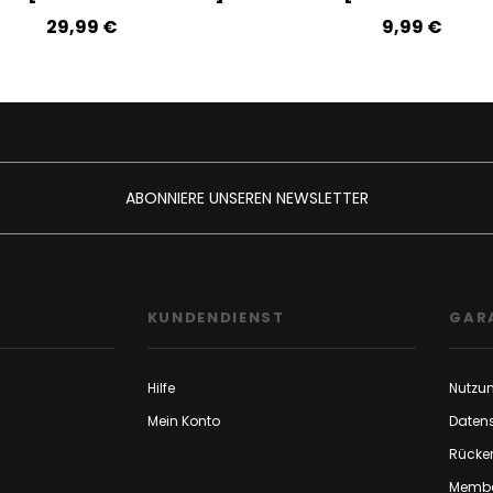
29,99‎ ‎€
9,99‎ ‎€
ABONNIERE UNSEREN NEWSLETTER
F
KUNDENDIENST
GAR
Hilfe
Nutzu
Mein Konto
Daten
Rücker
Membe