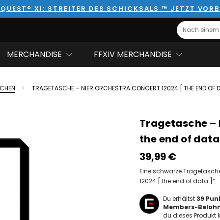
QUEST® XI: STREITER DES SCHICKSALS ™ JETZT VORB
Search
MERCHANDISE
FFXIV MERCHANDISE
CHEN
TRAGETASCHE – NIER:ORCHESTRA CONCERT 12024 [ THE END OF D
Tragetasche – 
the end of data
39,99‎ ‎€
Eine schwarze Tragetasche 
12024 [ the end of data ]“.
Du erhältst
39
Punk
Members-Beloh
du dieses Produkt k