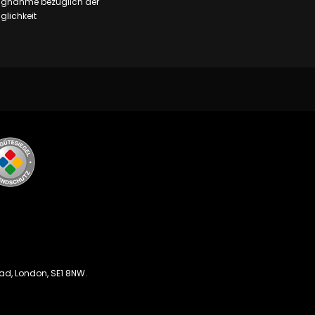
ungnahme bezüglich der
lichkeit
oad, London, SE1 8NW.