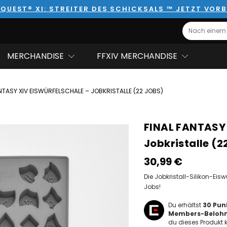
QUEST® XI: STREITER DES SCHICKSALS ™ JETZT VORB
Search
MERCHANDISE
FFXIV MERCHANDISE
ANTASY XIV EISWÜRFELSCHALE – JOBKRISTALLE (22 JOBS)
FINAL FANTASY 
Jobkristalle (2
30,99‎ ‎€
Die Jobkristall-Silikon-Eisw
Jobs!
Du erhältst
30
Punk
Members-Beloh
du dieses Produkt k