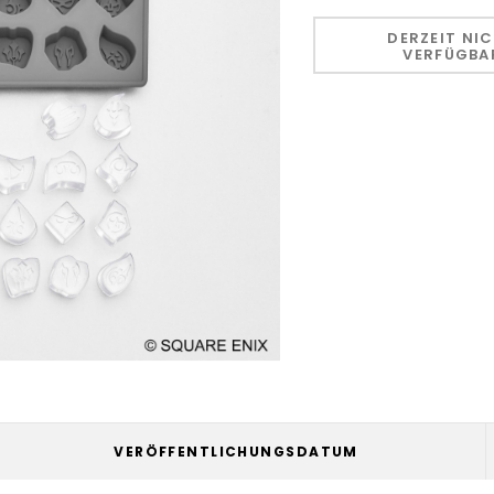
Hurry!
Only
DERZEIT NI
VERFÜGBA
left
VERÖFFENTLICHUNGSDATUM