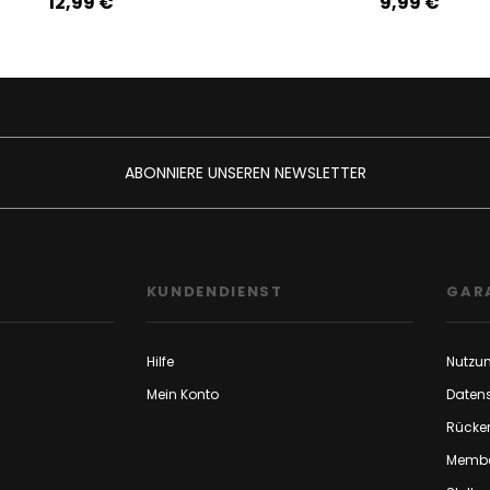
12,99‎ ‎€
9,99‎ ‎€
ABONNIERE UNSEREN NEWSLETTER
F
KUNDENDIENST
GAR
Hilfe
Nutzu
Mein Konto
Daten
Rücker
Membe