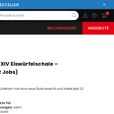
ESTELLEN
Schli
0
BELOHNUNGEN
ANGEBOTE
XIV Eiswürfelschale –
2 Jobs)
ürfelform hat eine neue Stufe erreicht und bietet jetzt 22
te für
nungen
, wenn
aufst.