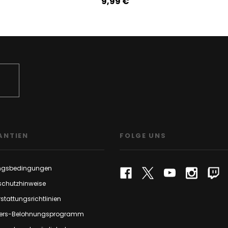
9,99‎ ‎€
ANTIEN
FOLGE UNS
ngsbedingungen
schutzhinweise
stattungsrichtlinien
rs-Belohnungsprogramm