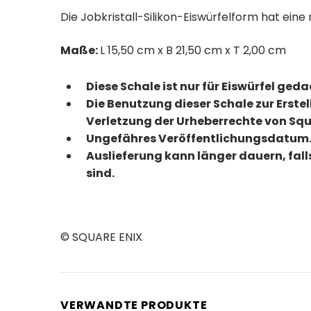
Die Jobkristall-Silikon-Eiswürfelform hat eine 
Maße:
L 15,50 cm x B 21,50 cm x T 2,00 cm
Diese Schale ist nur für Eiswürfel ged
Die Benutzung dieser Schale zur Erst
Verletzung der Urheberrechte von Squ
Ungefähres Veröffentlichungsdatum.
Auslieferung kann länger dauern, fal
sind.
© SQUARE ENIX
VERWANDTE PRODUKTE