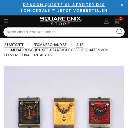
DRAGON QUEST® XI: STREITER DES
SCHICKSALS ™ JETZT VORBESTELLEN
Sch
0
Search
STARTSEITE
FFXIV MERCHANDISE
ALLE
METALBROSCHEN-SET „STAATLICHE GESELLSCHAFTEN VON
EORZEA“ – FINAL FANTASY XIV