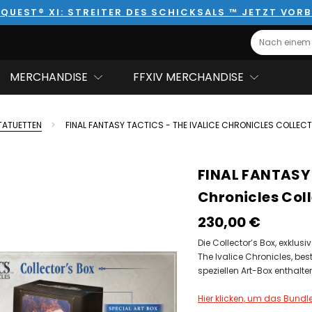
QUEST® XI: STREITER DES SCHICKSALS ™ JETZT VORB
Search
MERCHANDISE
FFXIV MERCHANDISE
TATUETTEN
FINAL FANTASY TACTICS - THE IVALICE CHRONICLES COLLEC
FINAL FANTASY 
Chronicles Coll
230,00‎ ‎€
Die Collector’s Box, exklus
The Ivalice Chronicles, be
speziellen Art-Box enthalte
Hier klicken, um das Bundle