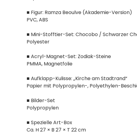
■ Figur: Ramza Beoulve (Akademie-Version)
PVC, ABS
■ Mini-Stofftier-Set: Chocobo / Schwarzer 
Polyester
■ Acryl-Magnet-Set: Zodiak-Steine
PMMA, Magnetfolie
■ Aufklapp-Kulisse: „Kirche am Stadtrand“
Papier mit Polypropylen-, Polyethylen-Besch
■ Bilder-Set
Polypropylen
■ Spezielle Art-Box
Ca. H 27 × B 27 × T 22 cm