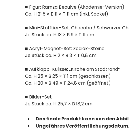
■ Figur: Ramza Beoulve (Akademie-Version)
Ca. H 21,5 × B 11 × T 11 cm (inkl. Sockel)
■ Mini-Stofftier-Set: Chocobo / Schwarzer 
Je Stück ca. H 13 × B 9 × T 11 cm
■ Acryl-Magnet-Set: Zodiak-Steine
Je Stück ca. H 2 × B 3 × T 0,8 cm
■ Aufklapp-Kulisse: „Kirche am Stadtrand“
Ca. H 25 × B 25 × T 1 cm (geschlossen)
Ca. H 20 × B 49 × T 24,8 cm (geöffnet)
■ Bilder-Set
Je Stück ca. H 25,7 × B 18,2 cm
Das finale Produkt kann von den Abb
Ungefähres Veröffentlichungsdatum.