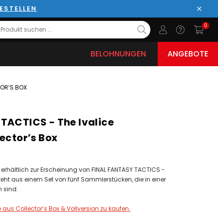
ESTELLEN
Schli
0
BELOHNUNGEN
ANGEBOTE
TOR’S BOX
TACTICS - The Ivalice
ector’s Box
iv erhältlich zur Erscheinung von FINAL FANTASY TACTICS -
steht aus einem Set von fünf Sammlerstücken, die in einer
n sind.
 aus Collector’s Box & Vollversion zu kaufen.