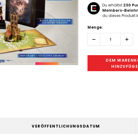
Du erhältst
230
Pun
Members-Beloh
du dieses Produkt k
Hurry!
Menge:
Only
left
Menge
Men
erhöhen:
verri
DEM WARENK
HINZUFÜG
VERÖFFENTLICHUNGSDATUM