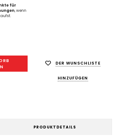
kte für
nungen
, wenn
aufst.
ge
ngern:
ORB
DER WUNSCHLISTE
EN
HINZUFÜGEN
PRODUKTDETAILS