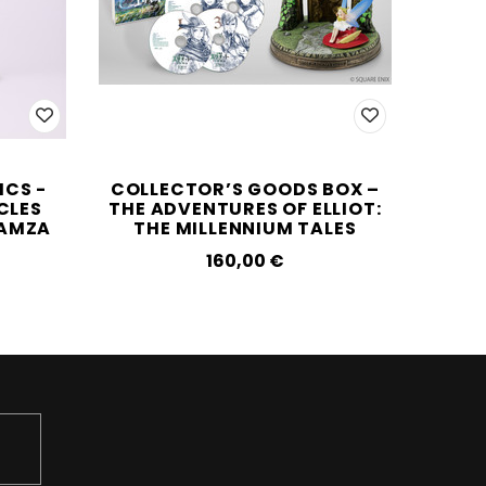
ICS -
COLLECTOR’S GOODS BOX –
THE
CLES
THE ADVENTURES OF ELLIOT:
RAMZA
THE MILLENNIUM TALES
160,00‎ ‎€