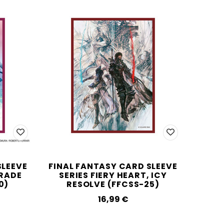
SLEEVE
FINAL FANTASY CARD SLEEVE
GRADE
SERIES FIERY HEART, ICY
0)
RESOLVE (FFCSS-25)
16,99‎ ‎€