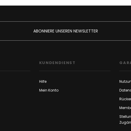
ABONNIERE UNSEREN NEWSLETTER
F
KUNDENDIENST
GAR
Hilfe
Nutzu
Mein Konto
Daten
Rücker
Membe
Stell
Zugäng