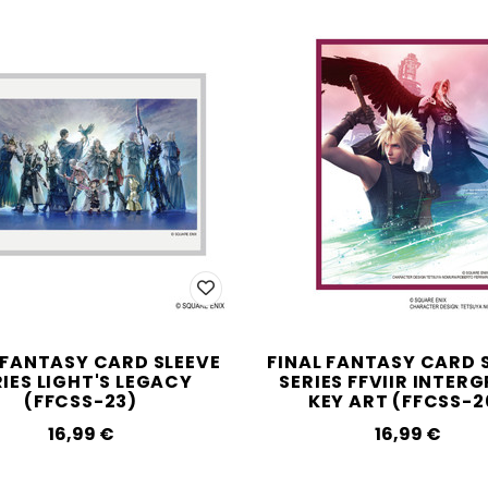
 FANTASY CARD SLEEVE
FINAL FANTASY CARD 
RIES LIGHT'S LEGACY
SERIES FFVIIR INTER
(FFCSS-23)
KEY ART (FFCSS-2
16,99‎ ‎€
16,99‎ ‎€