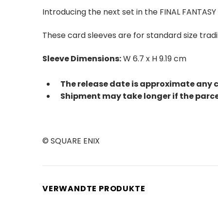
Introducing the next set in the FINAL FANTASY 
These card sleeves are for standard size trad
Sleeve Dimensions:
W 6.7 x H 9.19 cm
The release date is approximate any 
Shipment may take longer if the parc
© SQUARE ENIX
VERWANDTE PRODUKTE