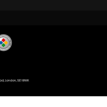
oad, London, SE1 8NW.