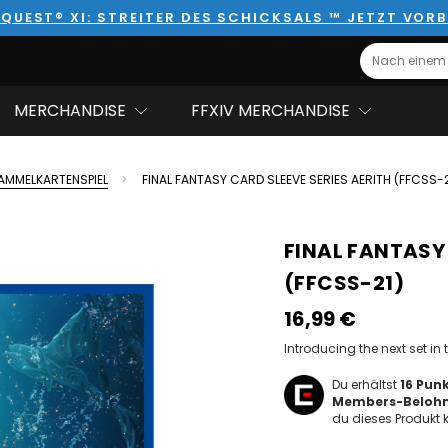
QUEST® XI: STREITER DES SCHICKSALS ™ JETZT VORB
Search
MERCHANDISE
FFXIV MERCHANDISE
AMMELKARTENSPIEL
FINAL FANTASY CARD SLEEVE SERIES AERITH (FFCSS-2
FINAL FANTASY 
(FFCSS-21)
16,99‎ ‎€
Introducing the next set in
Du erhältst
16
Punk
Members-Beloh
du dieses Produkt k
Hurry!