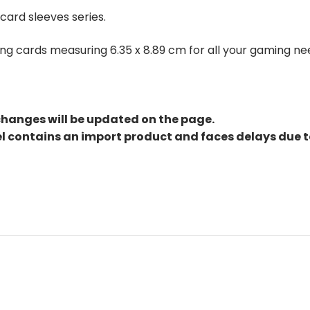
card sleeves series.
ing cards measuring 6.35 x 8.89 cm for all your gaming nee
changes will be updated on the page.
el contains an import product and faces delays due 