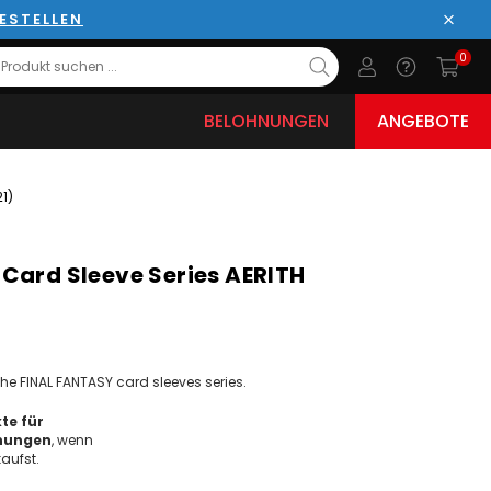
ESTELLEN
Schli
0
BELOHNUNGEN
ANGEBOTE
1)
Card Sleeve Series AERITH
 the FINAL FANTASY card sleeves series.
te für
nungen
, wenn
aufst.