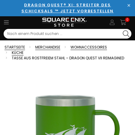
DRAGON QUEST® XI: STREITER DES
SCHICKSALS ™ JETZT VORBESTELLEN
Sch
0
Search
STARTSEITE
MERCHANDISE
WOHNACCESSOIRES
KÜCHE
TASSE AUS ROSTFREIEM STAHL – DRAGON QUEST VII REIMAGINED