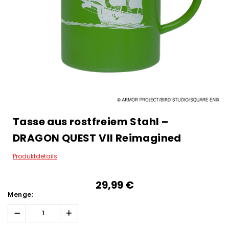
Tasse aus rostfreiem Stahl –
DRAGON QUEST VII Reimagined
Produktdetails
29,99‎ ‎€
Menge:
Menge
Menge
erhöhen:
verringern: