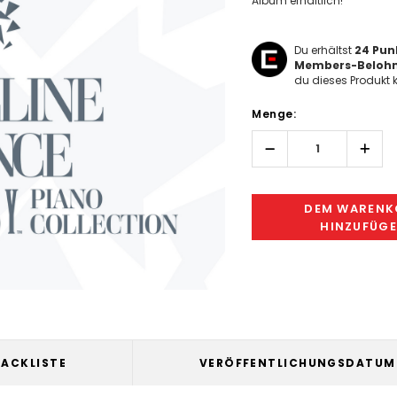
Album erhältlich!
Du erhältst
24
Punk
Members-Beloh
du dieses Produkt k
Hurry!
Menge:
Only
left
Menge
Men
erhöhen:
verri
DEM WARENK
HINZUFÜG
RACKLISTE
VERÖFFENTLICHUNGSDATUM