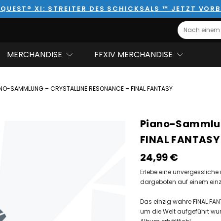
QUEST® XI: STREITER DES SCHICKSALS ™ JETZT VORB
Search
MERCHANDISE
FFXIV MERCHANDISE
ANO-SAMMLUNG – CRYSTALLINE RESONANCE – FINAL FANTASY
Piano-Sammlun
FINAL FANTASY
24,99‎ ‎€
Erlebe eine unvergessliche 
dargeboten auf einem einz
Das einzig wahre FINAL FAN
um die Welt aufgeführt wurd