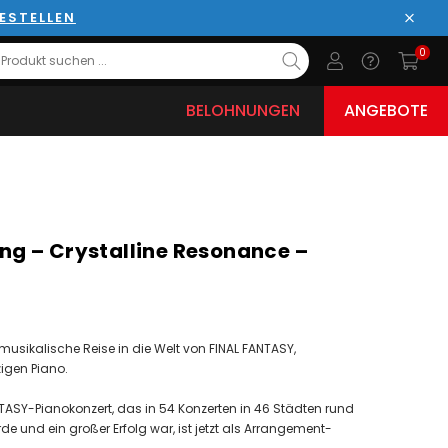
ESTELLEN
Schli
0
BELOHNUNGEN
ANGEBOTE
g – Crystalline Resonance –
musikalische Reise in die Welt von FINAL FANTASY,
igen Piano.
TASY-Pianokonzert, das in 54 Konzerten in 46 Städten rund
e und ein großer Erfolg war, ist jetzt als Arrangement-