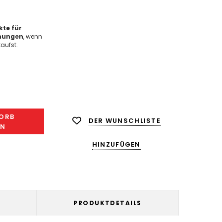
te für
nungen
, wenn
aufst.
ge
ngern:
ORB
DER WUNSCHLISTE
EN
HINZUFÜGEN
PRODUKTDETAILS